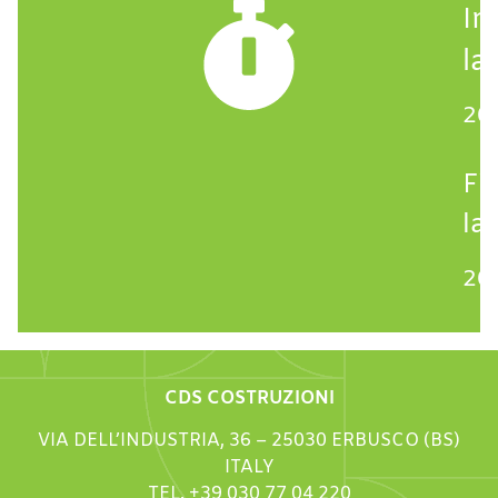
In
la
20
Fi
la
20
CDS COSTRUZIONI
VIA DELL’INDUSTRIA, 36 – 25030 ERBUSCO (BS)
ITALY
TEL. +39 030 77 04 220