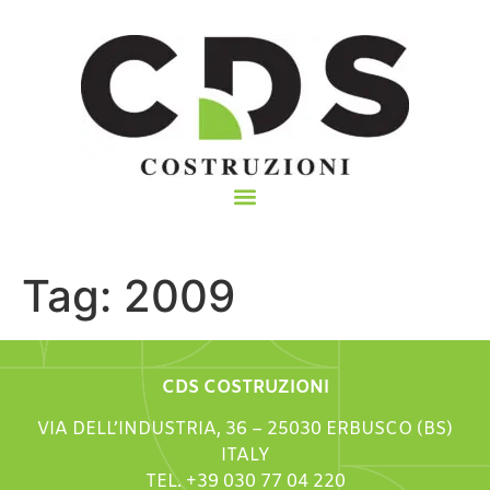
Tag:
2009
CDS COSTRUZIONI
VIA DELL’INDUSTRIA, 36 – 25030 ERBUSCO (BS)
ITALY
TEL. +39 030 77 04 220