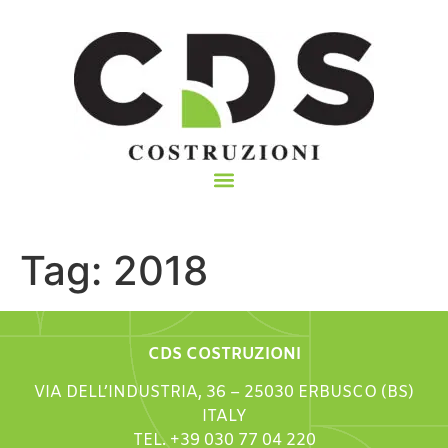
Tag:
2018
CDS COSTRUZIONI
VIA DELL’INDUSTRIA, 36 – 25030 ERBUSCO (BS)
ITALY
TEL. +39 030 77 04 220